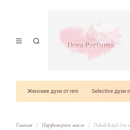
Женские духи от reni
Selective духи о
Главная
/
Парфюмерное масло
/
  Dahab Kajal для