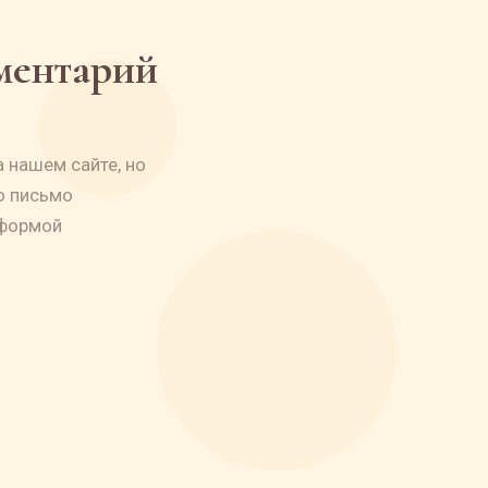
мментарий
 нашем сайте, но
о письмо
 формой