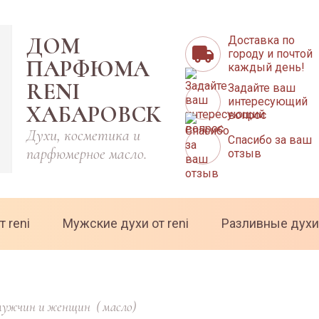
ДОМ
Доставка по
городу и почтой
ПАРФЮМА
каждый день!
RENI
Задайте ваш
интересующий
ХАБАРОВСК
вопрос
Духи, косметика и
Спасибо за ваш
парфюмерное масло.
отзыв
т reni
Мужские духи от reni
Разливные духи
 мужчин и женщин  ( масло)